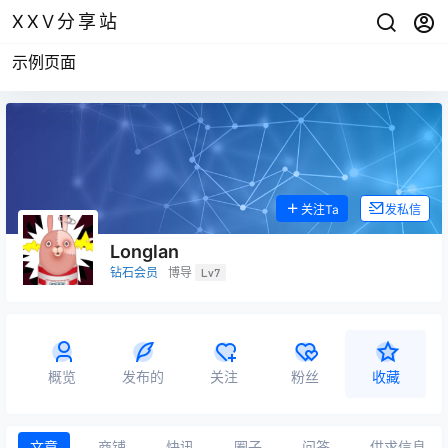
XXV分享站
示例页面
关注Ta
发私信
Longlan
钻石会员
博导
Lv7
概览
发布的
关注
粉丝
收藏
文章
商铺
快讯
圈子
问答
供求信息