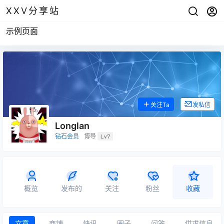
XXV分享站
示例页面
关注Ta
发私信
Longlan
钻石会员
博导
Lv7
概览
发布的
关注
粉丝
收藏
文章
商铺
快讯
圈子
问答
供求信息